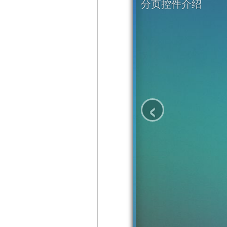
分页控件介绍
‹