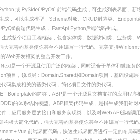
Python 或 PySide6/PyQt6 前端代码生成，可生成列表界
on后端代码生成，可以生成模型、Schema对象、CRUD封装类、Endpo
/PyQt6前端代码生成， FastApi Python后端代码生成。
，
生成整个项目工程框架，包含实体类、数据访问类、业务类、W
大完善的基类使你甚至不用编写一行代码。完美支持Winform
syUI的Web开发框架的整合开发工作。
 VNext是一个开源且使用广泛的框架，同时适合于单体和微服
plication项目，领域层：Domain.Shared和Domain项目，基础设施层：
nt项目。生成代码集成相关的基类代码，简化项目文件的类代码。
.NET Boilerplate的简称，ABP是一个开源且文档友好的应
DDD)的体系结构模型。ABP框架代码生成，是指生成我们针对
映射文件，应用服务层的接口和服务实现类，以及对Web API远程调用的
架构极大简化代码，强大完善的基类使你甚至不用编写一行代码
lement + Vue 前端界面代码，快速生成界面后进行一定的布局